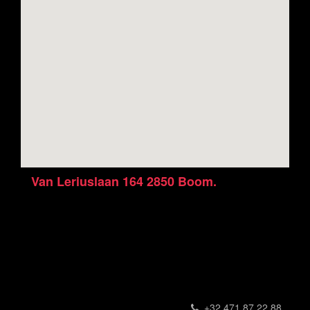
Van Leriuslaan 164 2850 Boom.
Vous pouvez nous contacter par téléphone au
Tél.: +32 471 87 22 88
Welkom bij Frituur Noord!
dinsdag t/m zondag open!
van
16u30 tot 22u00
+32 471 87 22 88