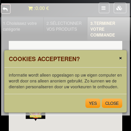
:
0.00 €
1.
Choisissez votre
2.
SÉLECTIONNER
3.
TERMINER
catégorie
VOS PRODUITS
VOTRE
COMMANDE
×
COOKIES ACCEPTEREN?
informatie wordt alleen opgeslagen op uw eigen computer en
wordt door ons alleen anoniem gebruikt. Zo kunnen we de
diensten personaliseren door uw voorkeuren te onthouden.
YES
CLOSE