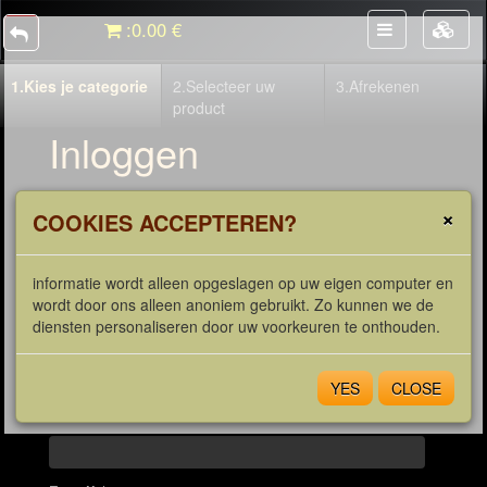
:
0.00 €
1.
Kies je categorie
2.
Selecteer uw
3.
Afrekenen
product
Inloggen
AFHALEN - Gelieve in te vullen: ?
×
COOKIES ACCEPTEREN?
Naam *
informatie wordt alleen opgeslagen op uw eigen computer en
wordt door ons alleen anoniem gebruikt. Zo kunnen we de
diensten personaliseren door uw voorkeuren te onthouden.
Voornaam *
YES
CLOSE
Telefoon *