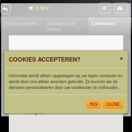
:
0.00 €
1.
Kies je categorie
2.
Selecteer uw
3.
Afrekenen
product
×
COOKIES ACCEPTEREN?
informatie wordt alleen opgeslagen op uw eigen computer en
wordt door ons alleen anoniem gebruikt. Zo kunnen we de
diensten personaliseren door uw voorkeuren te onthouden.
YES
CLOSE