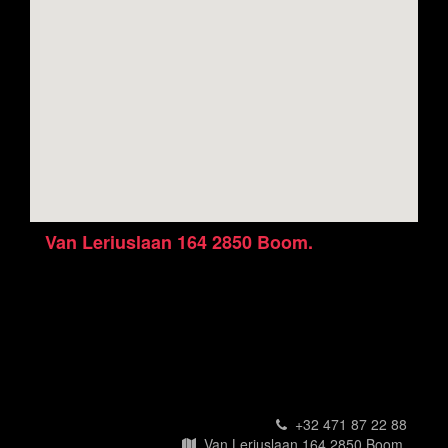
Van Leriuslaan 164 2850 Boom.
U kunt contact met ons opnemen via telefoon
Tél.: +32 471 87 22 88
Welkom bij Frituur Noord!
dinsdag t/m zondag open!
van
16u30 tot 22u00
+32 471 87 22 88
Van Leriuslaan 164 2850 Boom.