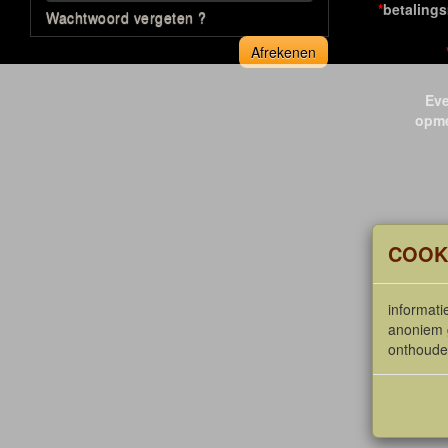
*
betaling
Wachtwoord vergeten ?
Afrekenen
Eve
opme
COOK
informati
anoniem 
onthoude