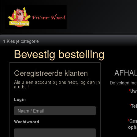
1.
Kies je categorie
Bevestig bestelling
AFHALE
Geregistreerde klanten
Als u een account bij ons hebt, log dan in
De velden met 
a.u.b. !
*
Uw
Login
*
Te
*
Ges
Wachtwoord
opha