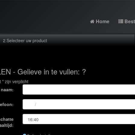
Home
Best
2.
Selecteer uw product
N - Gelieve in te vullen: ?
* zijn verplicht
 naam:
lefoon:
chatte
altijd: