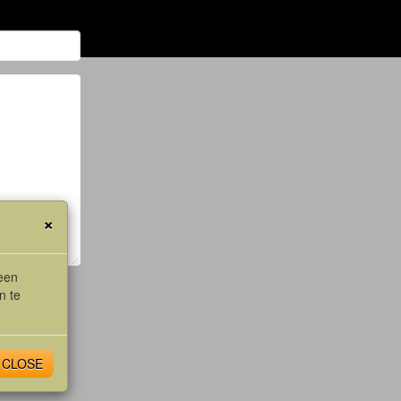
×
leen
n te
CLOSE